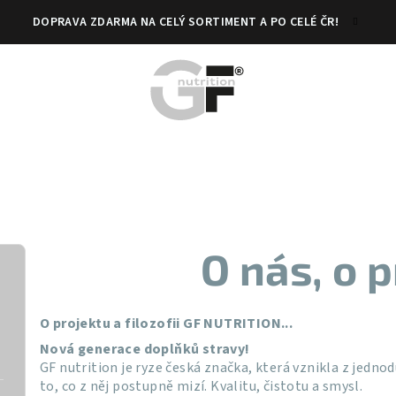
DOPRAVA ZDARMA NA CELÝ SORTIMENT A PO CELÉ ČR!
O nás, o 
O projektu a filozofii GF NUTRITION...
Nová generace doplňků stravy!
GF nutrition je ryze česká značka, která vznikla z jedno
to, co z něj postupně mizí. Kvalitu, čistotu a smysl.