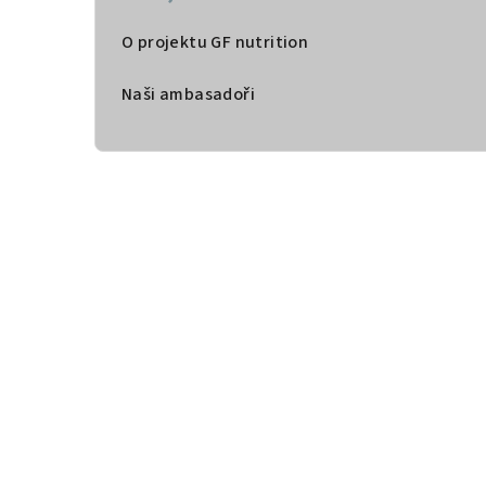
O projektu GF nutrition
Naši ambasadoři