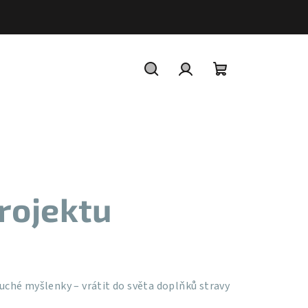
Hledat
Přihlášení
Nákupní
košík
projektu
duché myšlenky – vrátit do světa doplňků stravy