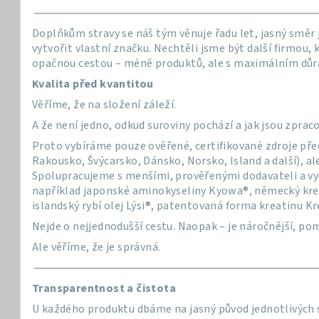
Doplňkům stravy se náš tým věnuje řadu let, jasný směr j
vytvořit vlastní značku. Nechtěli jsme být další firmou, 
opačnou cestou – méně produktů, ale s maximálním důra
Kvalita před kvantitou
Věříme, že na složení záleží.
A že není jedno, odkud suroviny pochází a jak jsou zprac
Proto vybíráme pouze ověřené, certifikované zdroje pře
Rakousko, Švýcarsko, Dánsko, Norsko, Island a další), al
Spolupracujeme s menšími, prověřenými dodavateli a vy
například japonské aminokyseliny Kyowa®, německý krea
islandský rybí olej Lýsi®, patentovaná forma kreatinu Kre
Nejde o nejjednodušší cestu. Naopak – je náročnější, poma
Ale věříme, že je správná.
Transparentnost a čistota
U každého produktu dbáme na jasný původ jednotlivých s