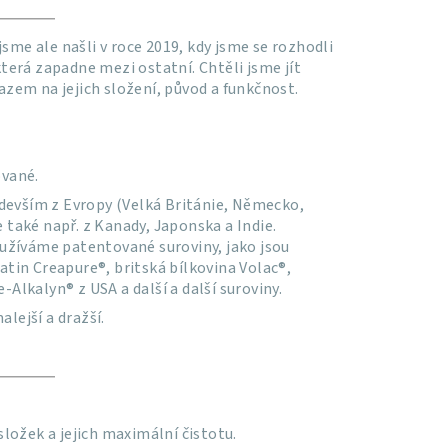
sme ale našli v roce 2019, kdy jsme se rozhodli
která zapadne mezi ostatní. Chtěli jsme jít
zem na jejich složení, původ a funkčnost.
ované.
devším z Evropy (Velká Británie, Německo,
e také např. z Kanady, Japonska a Indie.
užíváme patentované suroviny, jako jsou
tin Creapure®, britská bílkovina Volac®,
-Alkalyn® z USA a další a další suroviny.
lejší a dražší.
ložek a jejich maximální čistotu.