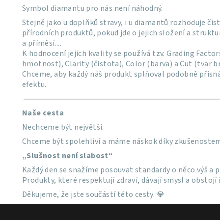
Symbol diamantu pro nás není náhodný.
Stejně jako u doplňků stravy, i u diamantů rozhoduje čis
přírodních produktů, pokud jde o jejich složení a struktu
a příměsí.
...
K hodnocení jejich kvality se používá tzv. Grading Facto
hmotnost), Clarity (čistota), Color (barva) a Cut (tvar br
Chceme, aby každý náš produkt splňoval podobně přísná 
efektu.
Naše cesta
Nechceme být největší.
Chceme být spolehliví a máme náskok díky zkušenoste
„Slušnost není slabost“
Každý den se snažíme posouvat standardy o něco výš a p
Produkty, které respektují zdraví, dávají smysl a obstoj
Děkujeme, že jste součástí této cesty. 💎