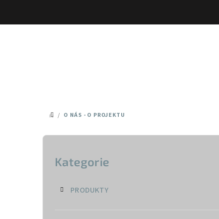
Přejít
na
obsah
/
O NÁS - O PROJEKTU
DOMŮ
P
o
Kategorie
Přeskočit
kategorie
s
PRODUKTY
t
r