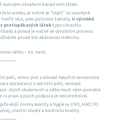
ř nulovým obsahem balastních látek..
la vcelku, je nutné je "lepit" za vysokých
tvořit více, jako polovinu tablety.
U výrobků
ez protispékavých látek
typu stearátu
řísady a pokud je nutné ve výrobním procesu
užíváme pouze bio akáciovou vlákninu.
nnou látku – nic navíc.
ční péči, mimo jiné z dánské fakultní nemocnice
nace dysbalancí v nutriční péči, nemalé
raze. Jejich zkušenosti a odbornost nám pomáhá
 i v praxi a jejich podpora je neocenitelná.
jpřísnější normy kvality a hygieny (ISO, HACCP).
voj, vlastní studie a kontrolu kvality.