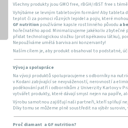
Všechny produkty jsou GMO free, rBGH/rBST free s témě
Vyhýbáme se levným tabletovým formám! Aby tableta drže
teplot či za pomoci různých lepidel a pojiv, které mohou 
GF nutrition
používáme kapsle rostlinného původu
a b
hořečnatého apod. Minimalizujeme jakékoliv zbytečné p
přidat technologickou složku (protispékavou látku), po
Nepoužíváme umělá barviva ani konzervanty!
Naším cílem je, aby produkt obsahoval to podstatné, úči
Vývoj a spolupráce
Na vývoji produktů spolupracujeme s odborníky na nutri
v Kodani zabývající se nevyvážeností, nerovností a elimi
poděkování patří i odborníkům z Univerzity Karlovy v P
vytvářet produkty, které dávají smysl nejen na papíře, ale
Výrobu samotnou zajišťují naši partneři, kteří splňují ne
Díky tomu se můžeme plně soustředit na výběr surovin, vý
Proč diamant a GF nutrition?