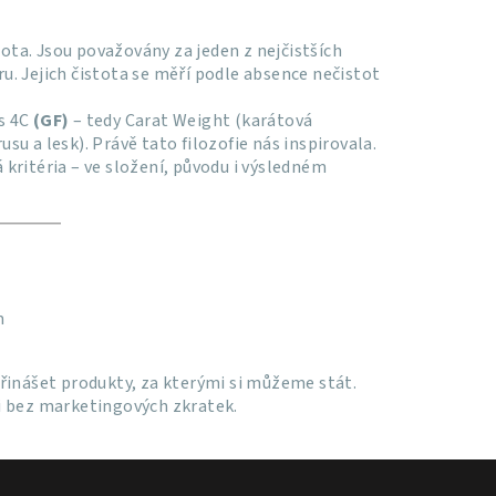
tota. Jsou považovány za jeden z nejčistších
ru. Jejich čistota se měří podle absence nečistot
rs 4C
(GF)
– tedy
Carat Weight (karátová
usu a lesk).
Právě tato filozofie nás inspirovala.
kritéria – ve složení, původu i výsledném
m
řinášet produkty, za kterými si můžeme stát.
í i bez marketingových zkratek.