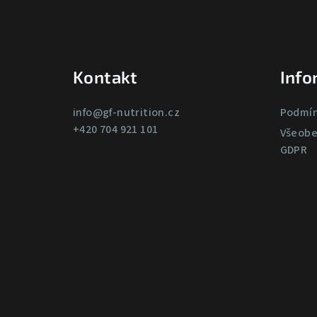
á
p
a
Kontakt
Info
t
info
@
gf-nutrition.cz
Podmín
í
+420 704 921 101
Všeobe
GDPR