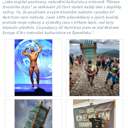
„Jako majitel posilovny, naturální kulturista a milovník "fitness
životního stylu" se setkávám již čtvrt století každý den s doplňky
výživy. To, že používám a svým klientům nabízím výrobky GF
Nutrition není náhoda. Jsem 100% přesvědčený o jejich kvalitě,
protože moje výkony a výsledky jsou s GFkem lepší, než byly
kdykoliv předtím. Za podpory GF Nutrition jsem se stal Mistrem
Evropy ICN v naturální kulturistice ve Španělsku.“