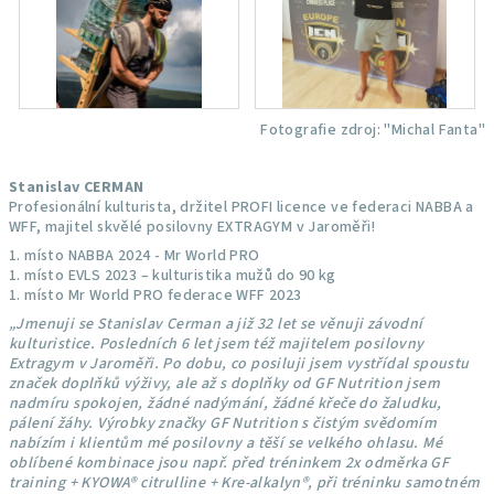
Fotografie zdroj: "Michal Fanta"
Stanislav CERMAN
Profesionální kulturista, držitel PROFI licence ve federaci NABBA a
WFF, majitel skvělé posilovny EXTRAGYM v Jaroměři!
1. místo NABBA 2024 - Mr World PRO
1. místo EVLS 2023 – kulturistika mužů do 90 kg
1. místo Mr World PRO federace WFF 2023
„Jmenuji se Stanislav Cerman a již 32 let se věnuji závodní
kulturistice. Posledních 6 let jsem též majitelem posilovny
Extragym v Jaroměři. Po dobu, co posiluji jsem vystřídal spoustu
značek doplňků výživy, ale až s doplňky od GF Nutrition jsem
nadmíru spokojen, žádné nadýmání, žádné křeče do žaludku,
pálení žáhy. Výrobky značky GF Nutrition s čistým svědomím
nabízím i klientům mé posilovny a těší se velkého ohlasu. Mé
oblíbené kombinace jsou např. před tréninkem 2x odměrka GF
training + KYOWA® citrulline + Kre-alkalyn®, při tréninku samotném