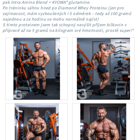
pak Intra Amino Blend + KYOWA® glutamine.
Po tréninku sáhnu hned po Diamond Whey Proteinu (jen pro
zajímavost, mám vyzkoušených i 5 odměrek – tedy až 100 gramů
najednou a za hodinu se mohu normálně najíst)
S tímto proteinem jsem tak schopný navýšit příjem bílkovin v
přípravě až na 5 gramů na kilogram své hmotnosti, prostě super!“