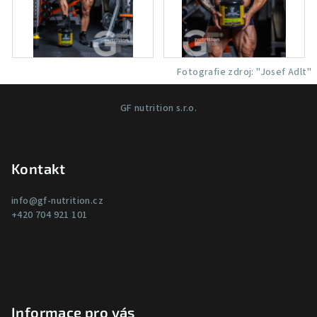
Fotografie zdroj: "Josef Adlt"
Z
GF nutrition s.r.o.
á
p
a
Kontakt
t
í
info
@
gf-nutrition.cz
+420 704 921 101
Informace pro vás