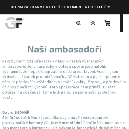
Přejít
DOPRAVA ZDARMA NA CELÝ SORTIMENT A PO CELÉ ČR!
na
obsah
Nákupní
Hledat
Přihlášení
Naši ambasadoři
košík
Rádi bychom zde představili několik našich významných
ambasadorů. Jejich úspěchy v oblasti sportu jsou natolik
významné, že nepotřebují žádné další představení. Všichni jsou
aktivními uživateli produktů značky GF Nutrition a jejich spojení s
námi je především výsledkem ocenění kvality, čistoty, a především
účinnosti našich výrobků. Tato spolupráce nám přináší zvláštní
potěšení a vděčnost. Jsme hrdi na to, že jsme našli společnou
cestu.
David BEDNÁŘ
Šéf Drůbežářského závodu Klatovy a nově i viceprezident
potravinářské komory ČR, který mimořádně úspěšně skloubil pozici
top manažera a kulturisty! Výsledkem je fantastické druhé místo na