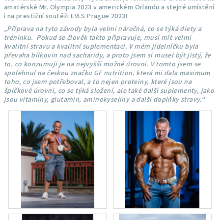
amatérské Mr. Olympia 2023 v americkém Orlandu a stejné umístění
i na prestižní soutěži EVLS Prague 2023!
„Příprava na tyto závody byla velmi náročná, co se týká diety a
tréninku.
Pokud se člověk takto připravuje, musí mít velmi
kvalitní stravu a kvalitní suplementaci. V mém jídelníčku byla
převaha bílkovin nad sacharidy, a proto jsem si musel být jistý, že
to, co konzumuji je na nejvyšší možné úrovni. V tomto jsem se
spolehnul na českou značku GF nutrition, která mi dala maximum
toho, co jsem potřeboval, a to nejen proteiny, které jsou na
špičkové úrovni, co se týká složení, ale také další suplementy, jako
jsou vitamíny, glutamin, aminokyseliny a další doplňky stravy.“