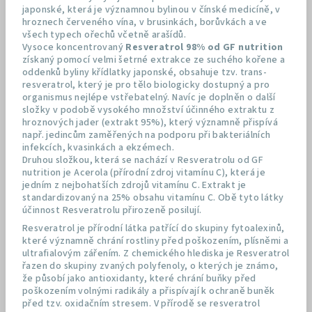
japonské, která je významnou bylinou v čínské medicíně, v
hroznech červeného vína, v brusinkách, borůvkách a ve
všech typech ořechů včetně arašídů.
Vysoce koncentrovaný
Resveratrol 98% od GF nutrition
získaný pomocí velmi šetrné extrakce ze suchého kořene a
oddenků byliny křídlatky japonské, obsahuje tzv. trans-
resveratrol, který je pro tělo biologicky dostupný a pro
organismus nejlépe vstřebatelný. Navíc je doplněn o další
složky v podobě vysokého množství účinného extraktu z
hroznových jader (extrakt 95%), který významně přispívá
např. jedincům zaměřených na podporu při bakteriálních
infekcích, kvasinkách a ekzémech.
Druhou složkou, která se nachází v Resveratrolu od GF
nutrition je Acerola (přírodní zdroj vitamínu C), která je
jedním z nejbohatších zdrojů vitamínu C. Extrakt je
standardizovaný na 25% obsahu vitamínu C. Obě tyto látky
účinnost Resveratrolu přirozeně posilují.
Resveratrol je přírodní látka patřící do skupiny fytoalexinů,
které významně chrání rostliny před poškozením, plísněmi a
ultrafialovým zářením. Z chemického hlediska je Resveratrol
řazen do skupiny zvaných polyfenoly, o kterých je známo,
že působí jako antioxidanty, které chrání buňky před
poškozením volnými radikály a přispívají k ochraně buněk
před tzv. oxidačním stresem. V přírodě se resveratrol