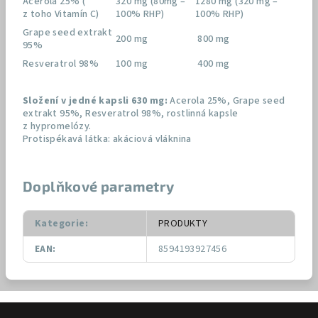
Acerola 25% (
320 mg (80mg –
1280 mg (320 mg –
z toho Vitamín C)
100% RHP)
100% RHP)
Grape seed extrakt
200 mg
800 mg
95%
Resveratrol 98%
100 mg
400 mg
Složení v jedné kapsli 630 mg:
Acerola 25%, Grape seed
extrakt 95%, Resveratrol 98%, rostlinná kapsle
z hypromelózy.
Protispékavá látka: akáciová vláknina
Doplňkové parametry
Kategorie
:
PRODUKTY
EAN
:
8594193927456
Z