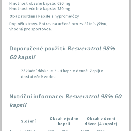
Hmotnost obsahu kapsle: 630 mg
Hmotnost včetně kapsle: 750 mg
Obal:
rostlinná kapsle z hypromelózy
Doplněk stravy. Potravina určená pro zvláštní výživu,
vhodná pro sportovce.
Doporučené použití:
Resveratrol 98%
60 kapslí
Základní dávka je 2 - 4 kapsle denně. Zapijte
dostatečně vodou.
Nutriční informace:
Resveratrol 98% 60
kapslí
Obsah v jedné
Obsah v denní
Složení
kapsli
dávce (4 kapsle)