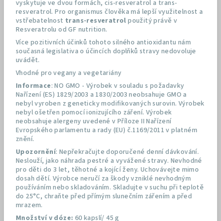
vyskytuje ve dvou formách, cis-resveratrol a trans-
resveratrol. Pro organismus člověka má lepší využitelnost a
vstřebatelnost
trans-resveratrol
použitý právě v
Resveratrolu od GF nutrition.
Více pozitivních účinků tohoto silného antioxidantu nám
současná legislativa o účincích doplňků stravy nedovoluje
uvádět.
Vhodné pro vegany a vegetariány
Informace
: NO GMO - Výrobek v souladu s požadavky
Nařízení (ES) 1829/2003 a 1830/2003 neobsahuje GMO a
nebyl vyroben z geneticky modifikovaných surovin. Výrobek
nebyl ošetřen pomocí ionizujícího záření. Výrobek
neobsahuje alergeny uvedené v Příloze II Nařízení
Evropského parlamentu a rady (EU) č.1169/2011 v platném
znění.
Upozornění
: Nepřekračujte doporučené denní dávkování.
Neslouží, jako náhrada pestré a vyvážené stravy. Nevhodné
pro děti do 3 let, těhotné a kojící ženy. Uchovávejte mimo
dosah dětí. Výrobce neručí za škody vzniklé nevhodným
používáním nebo skladováním. Skladujte v suchu při teplotě
do 25°C, chraňte před přímým slunečním zářením a před
mrazem.
Množství v dóze:
60 kapslí/ 45 g