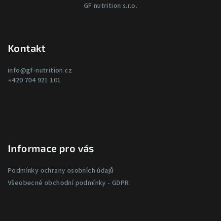
GF nutrition s.r.o.
á
p
a
Kontakt
t
í
info
@
gf-nutrition.cz
+420 704 921 101
Informace pro vás
Podmínky ochrany osobních údajů
Všeobecné obchodní podmínky - GDPR