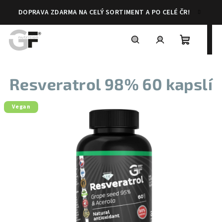
Přejít
DOPRAVA ZDARMA NA CELÝ SORTIMENT A PO CELÉ ČR!
na
obsah
Nákupní
Hledat
Přihlášení
Resveratrol 98% 60 kapslí
košík
Vegan