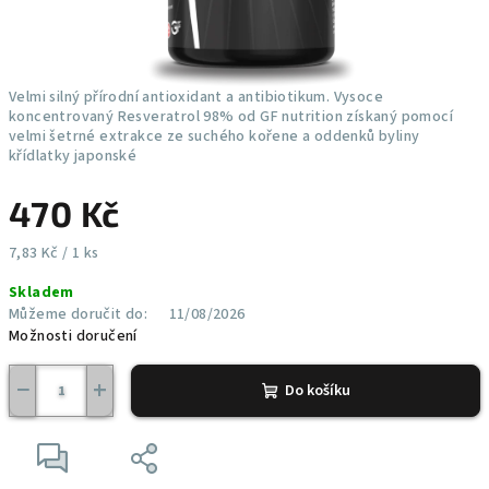
Velmi silný přírodní antioxidant a antibiotikum. Vysoce
koncentrovaný Resveratrol 98% od GF nutrition získaný pomocí
velmi šetrné extrakce ze suchého kořene a oddenků byliny
křídlatky japonské
470 Kč
Měrná
7,83 Kč / 1 ks
cena:
Skladem
Můžeme doručit do:
11/08/2026
Možnosti doručení
−
+
Do košíku