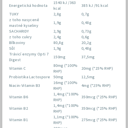
1540 kJ /363
Energetická hodnota
385 kJ /91 kcal
kcal
TUKY
2,8g
0,7g
z toho nasycené
1,9g
0,48g
mastné kyseliny
SACHARIDY
2,9g
0,73g
z toho cukry
2,4g
0,6g
Bílkoviny
80,8g
20,2g
Sůl
1,9g
0,48g
Trávicí enzymy Opti 7
150mg
37,5mg
Digest
80mg (*100%
Vitamin C
20mg (*25% RHP)
RHP)
Probiotika Lactospore
50mg
12,5mg
16mg (*100%
Niacin-Vitamin B3
4mg (*25% RHP)
RHP)
1,4mg (*100%
Vitamin B6
350mcg (*25% RHP)
RHP)
1,4mg (*100%
Vitamin B2
350mcg (*25% RHP)
RHP)
1,1mg (*100%
Vitamin B1
275mcg (*25% RHP)
RHP)