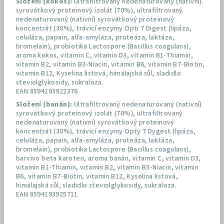
Složení (kokos):
Ultrafiltrovaný nedenaturovaný (nativní)
syrovátkový proteinový izolát (70%), ultrafiltrovaný
nedenaturovaný (nativní) syrovátkový proteinový
koncentrát (30%), trávicí enzymy Opti 7 Digest (lipáza,
celuláza, papain, alfa-amyláza, proteáza, laktáza,
bromelain), probiotika Lactospore (Bacillus coagulans),
aroma kokos, vitamin C, vitamin D3, vitamin B1-Thiamin,
vitamin B2, vitamin B3-Niacin, vitamin B6, vitamin B7-Biotin,
vitamin B12, Kyselina listová, himálajská sůl, sladidlo
steviolglykosidy, sukraloza.
EAN 8594193922376
Složení (banán):
Ultrafiltrovaný nedenaturovaný (nativní)
syrovátkový proteinový izolát (70%), ultrafiltrovaný
nedenaturovaný (nativní) syrovátkový proteinový
koncentrát (30%), trávicí enzymy Opty 7 Dygest (lipáza,
celuláza, papain, alfa-amyláza, proteáza, laktáza,
bromelain), probiotika Lactospore (Bacillus coagulans),
barvivo beta karoten, aroma banán, vitamin C, vitamin D3,
vitamin B1-Thiamin, vitamin B2, vitamin B3-Niacin, vitamin
B6, vitamin B7-Biotin, vitamin B12, Kyselina listová,
himálajská sůl, sladidlo steviolglykosidy, sukraloza.
EAN 8594193925711