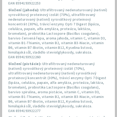
EAN 8594193922253
Složení (jahoda):
Ultrafiltrovaný nedenaturovaný (nativní)
syrovátkový proteinový izolát (70%), ultrafiltrovaný
nedenaturovaný (nativní) syrovátkový proteinový
koncentrát (30%), trávicí enzymy Opti 7 Digest (lipáza,
celuláza, papain, alfa-amyláza, proteáza, laktáza,
bromelain), probiotika Lactospore (Bacillus coagulans),
barvivo červená řepa, aroma jahoda, vitamin C, vitamin D3,
vitamin B1-Thiamin, vitamin B2, vitamin B3-Niacin, vitamin
B6, vitamin B7-Biotin, vitamin B12, Kyselina listová,
himálajská sůl, sladidlo steviolglykosidy, sukraloza.
EAN 8594193922260
Složení (pistácie):
Ultrafiltrovaný nedenaturovaný
(nativní) syrovátkový proteinový izolát (70%),
ultrafiltrovaný nedenaturovaný (nativní) syrovátkový
proteinový koncentrát (30%), trávicí enzymy Opti 7 Digest
(lipáza, celuláza, papain, alfa-amyláza, proteáza, laktáza,
bromelain), probiotika Lactospore (Bacillus coagulans),
barvivo spirulina, aroma pistácie, vitamin C, vitamin D3,
vitamin B1-Thiamin, vitamin B2, vitamin B3-Niacin, vitamin
B6, vitamin B7-Biotin, vitamin B12, Kyselina listová,
himálajská sůl, sladidlo steviolglykosidy, sukraloza.
EAN 8594193922277