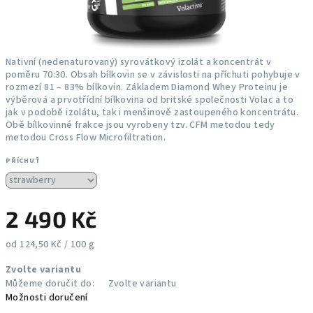
Nativní (nedenaturovaný) syrovátkový izolát a koncentrát v
poměru 70:30. Obsah bílkovin se v závislosti na příchuti pohybuje v
rozmezí 81 – 83% bílkovin. Základem Diamond Whey Proteinu je
výběrová a prvotřídní bílkovina od britské společnosti Volac a to
jak v podobě izolátu, tak i menšinově zastoupeného koncentrátu.
Obě bílkovinné frakce jsou vyrobeny tzv. CFM metodou tedy
metodou Cross Flow Microfiltration.
PŘÍCHUŤ
2 490 Kč
Měrná
od 124,50 Kč / 100 g
cena:
Zvolte variantu
Můžeme doručit do:
Zvolte variantu
Možnosti doručení