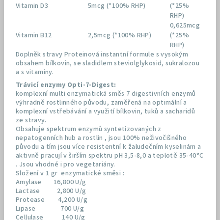
Vitamin D3
5mcg (*100% RHP)
(*25%
RHP)
0,625mcg
Vitamin B12
2,5mcg (*100% RHP)
(*25%
RHP)
Doplněk stravy Proteinová instantní formule s vysokým
obsahem bílkovin, se sladidlem steviolglykosid, sukralozou
a s vitamíny.
Trávicí enzymy Opti-7-Digest:
komplexní multi enzymatická směs 7 digestivních enzymů
výhradně rostlinného původu, zaměřená na optimální a
komplexní vstřebávání a využití bílkovin, tuků a sacharidů
ze stravy.
Obsahuje spektrum enzymů syntetizovaných z
nepatogenních hub a rostlin , jsou 100% neživočišného
původu a tím jsou více resistentní k žaludečním kyselinám a
aktivně pracují v širším spektru pH 3,5-8,0 a teplotě 35-40°C
. Jsou vhodné i pro vegetariány.
Složení v 1 gr enzymatické směsi :
Amylase 16,800 U/g
Lactase 2,800 U/g
Protease 4,200 U/g
Lipase 700 U/g
Cellulase 140 U/g