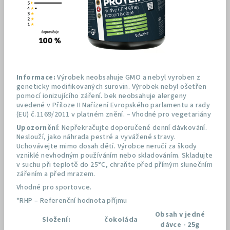
Informace:
Výrobek neobsahuje GMO a nebyl vyroben z
geneticky modifikovaných surovin. Výrobek nebyl ošetřen
pomocí ionizujícího záření. bek neobsahuje alergeny
uvedené v Příloze II Nařízení Evropského parlamentu a rady
(EU) č.1169/2011 v platném znění. – Vhodné pro vegetariány
Upozornění
: Nepřekračujte doporučené denní dávkování.
Neslouží, jako náhrada pestré a vyvážené stravy.
Uchovávejte mimo dosah dětí. Výrobce neručí za škody
vzniklé nevhodným používáním nebo skladováním. Skladujte
v suchu při teplotě do 25°C, chraňte před přímým slunečním
zářením a před mrazem.
Vhodné pro sportovce.
*RHP – Referenční hodnota příjmu
Obsah v jedné
Složení:
čokoláda
dávce - 25g