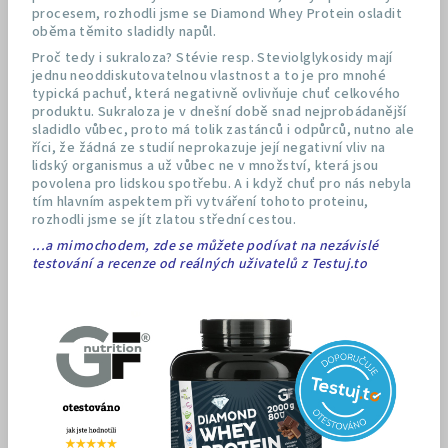
procesem, rozhodli jsme se Diamond Whey Protein osladit
oběma těmito sladidly napůl.
Proč tedy i sukraloza? Stévie resp. Steviolglykosidy mají
jednu neoddiskutovatelnou vlastnost a to je pro mnohé
typická pachuť, která negativně ovlivňuje chuť celkového
produktu. Sukraloza je v dnešní době snad nejprobádanější
sladidlo vůbec, proto má tolik zastánců i odpůrců, nutno ale
říci, že žádná ze studií neprokazuje její negativní vliv na
lidský organismus a už vůbec ne v množství, která jsou
povolena pro lidskou spotřebu. A i když chuť pro nás nebyla
tím hlavním aspektem při vytváření tohoto proteinu,
rozhodli jsme se jít zlatou střední cestou.
...a mimochodem, zde se můžete podívat na nezávislé
testování a recenze od reálných uživatelů z Testuj.to