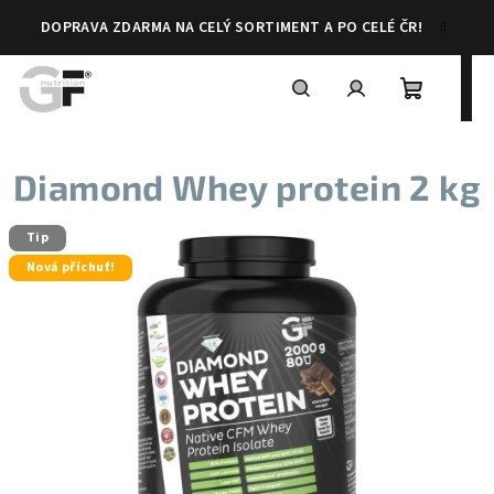
Přejít
DOPRAVA ZDARMA NA CELÝ SORTIMENT A PO CELÉ ČR!
na
obsah
Nákupní
Hledat
Přihlášení
Diamond Whey protein 2 kg
košík
Tip
Nová příchuť!