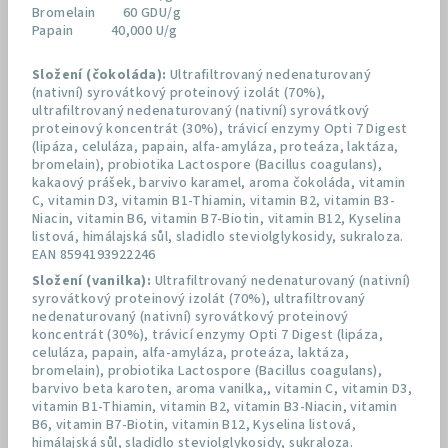
Bromelain 60 GDU/g
Papain 40,000 U/g
Složení (čokoláda):
Ultrafiltrovaný nedenaturovaný
(nativní) syrovátkový proteinový izolát (70%),
ultrafiltrovaný nedenaturovaný (nativní) syrovátkový
proteinový koncentrát (30%), trávicí enzymy Opti 7 Digest
(lipáza, celuláza, papain, alfa-amyláza, proteáza, laktáza,
bromelain), probiotika Lactospore (Bacillus coagulans),
kakaový prášek, barvivo karamel, aroma čokoláda, vitamin
C, vitamin D3, vitamin B1-Thiamin, vitamin B2, vitamin B3-
Niacin, vitamin B6, vitamin B7-Biotin, vitamin B12, Kyselina
listová, himálajská sůl, sladidlo steviolglykosidy, sukraloza.
EAN 8594193922246
Složení (vanilka):
Ultrafiltrovaný nedenaturovaný (nativní)
syrovátkový proteinový izolát (70%), ultrafiltrovaný
nedenaturovaný (nativní) syrovátkový proteinový
koncentrát (30%), trávicí enzymy Opti 7 Digest (lipáza,
celuláza, papain, alfa-amyláza, proteáza, laktáza,
bromelain), probiotika Lactospore (Bacillus coagulans),
barvivo beta karoten, aroma vanilka,, vitamin C, vitamin D3,
vitamin B1-Thiamin, vitamin B2, vitamin B3-Niacin, vitamin
B6, vitamin B7-Biotin, vitamin B12, Kyselina listová,
himálajská sůl, sladidlo steviolglykosidy, sukraloza.