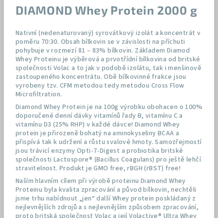
DIAMOND Whey Protein 2000 g
Nativní (nedenaturovaný) syrovátkový izolát a koncentrát v
poměru 70:30. Obsah bílkovin se v závislosti na příchuti
pohybuje v rozmezí 81 – 83% bílkovin. Základem Diamod
Whey Proteinu je výběrová a prvotřídní bílkovina od britské
společnosti Volac a to jak v podobě izolátu, tak i menšinově
zastoupeného koncentrátu. Obě bílkovinné frakce jsou
vyrobeny tzv. CFM metodou tedy metodou Cross Flow
Microfiltration.
Diamond Whey Protein je na 100g výrobku obohacen o 100%
doporučené denní dávky vitamínů řady B, vitamínu C a
vitamínu D3 (25% RHP) v každé dávce! Diamond Whey
protein je přirozeně bohatý na aminokyseliny BCAA a
přispívá tak k udržení a růstu svalové hmoty. Samozřejmostí
jsou trávicí enzymy Opti-7-Digest a probiotika britské
společnosti Lactospore® (Bacillus Coagulans) pro ještě lehčí
stravitelnost. Produkt je GMO free, rBGH (rBST) free!
Naším hlavním cílem při výrobě proteinu Diamond Whey
Proteinu byla kvalita zpracování a původ bílkovin, nechtěli
jsme trhu nabídnout „jen“ další Whey protein poskládaný z
nejlevnějších zdrojů a s nejlevnějším způsobem zpracování,
proto britská společnost Volac a její Volactive® Ultra Whey