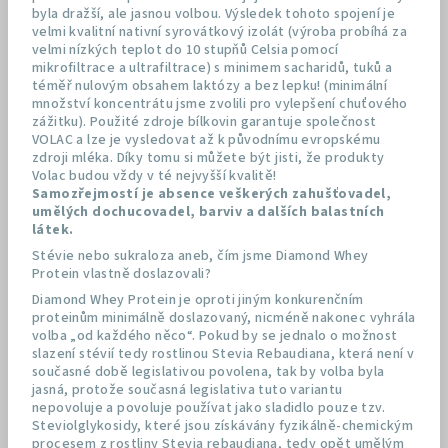
byla dražší, ale jasnou volbou. Výsledek tohoto spojení je
velmi kvalitní nativní syrovátkový izolát (výroba probíhá za
velmi nízkých teplot do 10 stupňů Celsia pomocí
mikrofiltrace a ultrafiltrace) s minimem sacharidů, tuků a
téměř nulovým obsahem laktózy a bez lepku! (minimální
množství koncentrátu jsme zvolili pro vylepšení chuťového
zážitku). Použité zdroje bílkovin garantuje společnost
VOLAC a lze je vysledovat až k původnímu evropskému
zdroji mléka. Díky tomu si můžete být jisti, že produkty
Volac budou vždy v té nejvyšší kvalitě!
Samozřejmostí je absence veškerých zahušťovadel,
umělých dochucovadel, barviv a dalších balastních
látek.
Stévie nebo sukraloza aneb, čím jsme Diamond Whey
Protein vlastně doslazovali?
Diamond Whey Protein je oproti jiným konkurenčním
proteinům minimálně doslazovaný, nicméně nakonec vyhrála
volba „od každého něco“. Pokud by se jednalo o možnost
slazení stévií tedy rostlinou Stevia Rebaudiana, která není v
současné době legislativou povolena, tak by volba byla
jasná, protože současná legislativa tuto variantu
nepovoluje a povoluje používat jako sladidlo pouze tzv.
Steviolglykosidy, které jsou získávány fyzikálně-chemickým
procesem z rostliny Stevia rebaudiana, tedy opět umělým