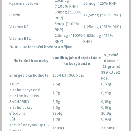
200mcg
Kyselina listová
50mcg (*25% RHP)
(*100% RHP)
50mcg (*100%
Biotin
12,5mcg (*25% RHP)
RHP)
5mcg (*100%
Vitamin D3
1,25mcg (*25% RHP)
RHP)
2,5mcg (*100%
0,625mcg (*25%
Vitamin B12
RHP)
RHP)
*RHP – Referenční hodnota příjmu
v jedné
vanilka/jahoda/pistácie
Nutriční hodnoty
dávce –
kokos/banán
25 gramů
389 kJ /92
Energetická hodnota
1554 kJ /366 kcal
kcal
TUKY
2,5g
0,63g
z toho nasycené
1,7g
0,43g
mastné kyseliny
SACHARIDY
2,5g
0,63g
z toho cukry
2,5g
0,63g
Bílkoviny
83,4g
20,9g
Sůl
1,9g
0,48g
Trávicí enzymy Opti 7
150mg
37,5mg