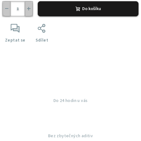
−
+
Do košíku
Zeptat se
Sdílet
Do 24 hodin u vás
Bez zbytečných aditiv