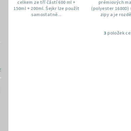
celkem ze tří částí 600 ml +
prémiových ma
150ml + 200ml. Šejkr lze použít
(polyester 1680D)
samostatně...
zipy a je rozdě
3
položek c
O
v
l
á
d
č
a
c
í
p
r
v
k