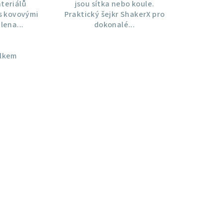
teriálů
jsou sítka nebo koule.
 s kovovými
Praktický šejkr ShakerX pro
lena...
dokonalé...
elkem