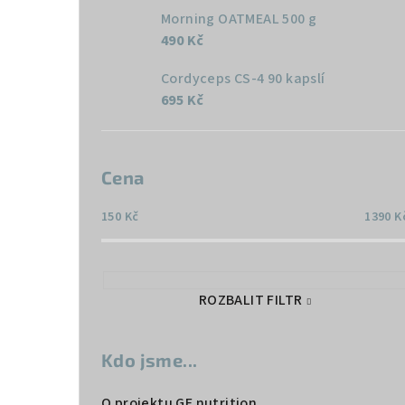
Morning OATMEAL 500 g
490 Kč
Cordyceps CS-4 90 kapslí
695 Kč
Cena
150
Kč
1390
K
ROZBALIT FILTR
Kdo jsme...
O projektu GF nutrition