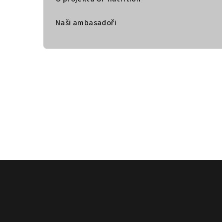
Naši ambasadoři
Z
á
p