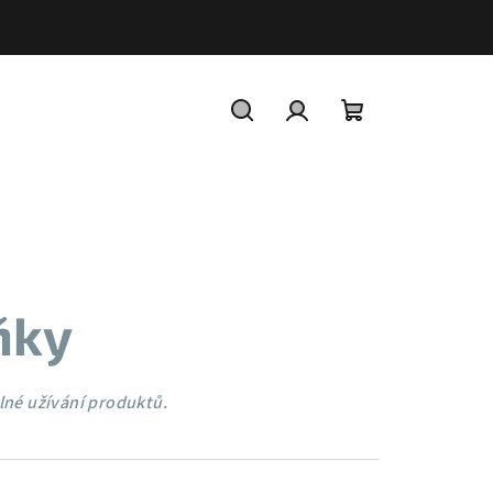
Hledat
Přihlášení
Nákupní
košík
ňky
lné užívání produktů.