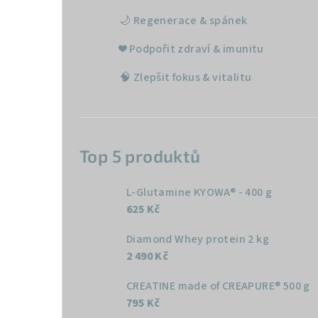
🌙 Regenerace & spánek
❤️ Podpořit zdraví & imunitu
🧠 Zlepšit fokus & vitalitu
Top 5 produktů
L-Glutamine KYOWA® - 400 g
625 Kč
Diamond Whey protein 2 kg
2 490 Kč
CREATINE made of CREAPURE® 500 g
795 Kč