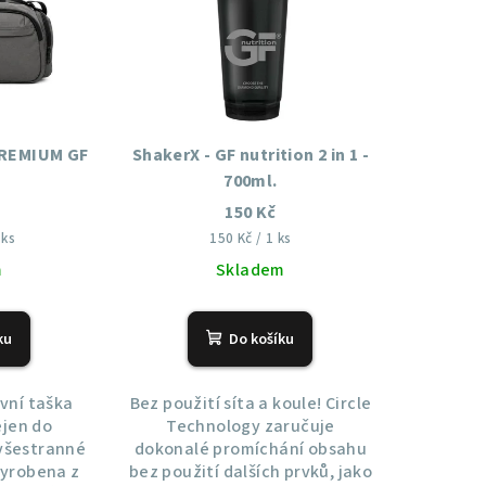
PREMIUM GF
ShakerX - GF nutrition 2 in 1 -
700ml.
č
150 Kč
Měrná
 ks
150 Kč / 1 ks
cena:
m
Skladem
ku
Do košíku
ovní taška
Bez použití síta a koule! Circle
jen do
Technology zaručuje
 všestranné
dokonalé promíchání obsahu
 vyrobena z
bez použití dalších prvků, jako