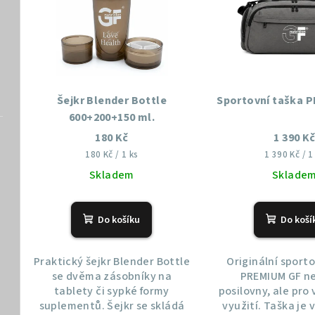
p
í
i
p
s
r
p
o
Šejkr Blender Bottle
Sportovní taška 
r
600+200+150 ml.
d
180 Kč
1 390 K
o
u
Měrná
Měrná
180 Kč / 1 ks
1 390 Kč / 1
d
cena:
cena:
Skladem
Sklade
k
u
t
Do košíku
Do koší
k
ů
t
Praktický šejkr Blender Bottle
Originální sport
se dvěma zásobníky na
PREMIUM GF ne
ů
tablety či sypké formy
posilovny, ale pro
suplementů. Šejkr se skládá
využití. Taška je