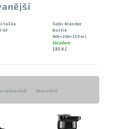
anější
í taška
Šejkr Blender
 GF
Bottle
600+200+150 ml.
Skladem
180 Kč
prodávanější
Abecedně