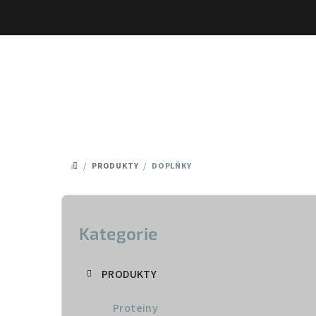
Přejít
na
obsah
/
PRODUKTY
/
DOPLŇKY
DOMŮ
P
o
Kategorie
Přeskočit
kategorie
s
PRODUKTY
t
Proteiny
r