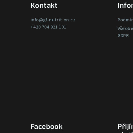
a
Kontakt
Info
t
info
@
gf-nutrition.cz
Podmín
í
+420 704 921 101
Všeobe
GDPR
Facebook
Přij