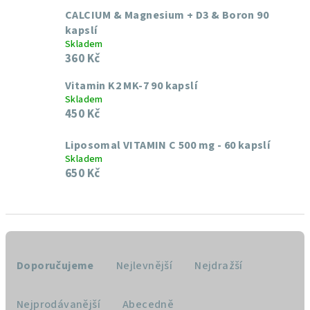
CALCIUM & Magnesium + D3 & Boron 90
kapslí
Skladem
360 Kč
Vitamin K2 MK-7 90 kapslí
Skladem
450 Kč
Liposomal VITAMIN C 500 mg - 60 kapslí
Skladem
650 Kč
Ř
a
Doporučujeme
Nejlevnější
Nejdražší
z
e
Nejprodávanější
Abecedně