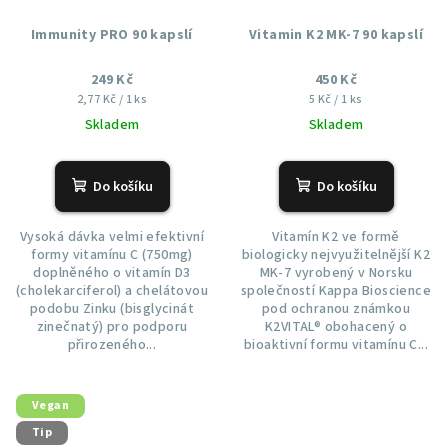
Immunity PRO 90 kapslí
Vitamin K2 MK-7 90 kapslí
249 Kč
450 Kč
Měrná
Měrná
2,77 Kč / 1 ks
5 Kč / 1 ks
cena:
cena:
Skladem
Skladem
Do košíku
Do košíku
Vysoká dávka velmi efektivní
Vitamín K2 ve formě
formy vitamínu C (750mg)
biologicky nejvyužitelnější K2
doplněného o vitamín D3
MK-7 vyrobený v Norsku
(cholekarciferol) a chelátovou
společností Kappa Bioscience
podobu Zinku (bisglycinát
pod ochranou známkou
zinečnatý) pro podporu
K2VITAL® obohacený o
přirozeného...
bioaktivní formu vitamínu C...
Vegan
Tip