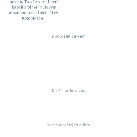
účinků. To vše v rostlinné
kapsli s téměř nulovým
obsahem balastních látek.
Kombinace...
9
položek celkem
O
v
l
á
d
a
c
í
Do 24 hodin u vás
p
r
v
k
y
Bez zbytečných aditiv
v