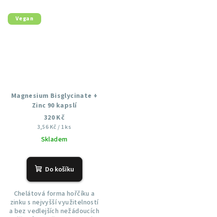
Vegan
Magnesium Bisglycinate +
Zinc 90 kapslí
320 Kč
Měrná
3,56 Kč / 1 ks
cena:
Skladem
Do košíku
Chelátová forma hořčíku a
zinku s nejvyšší využitelností
a bez vedlejších nežádoucích