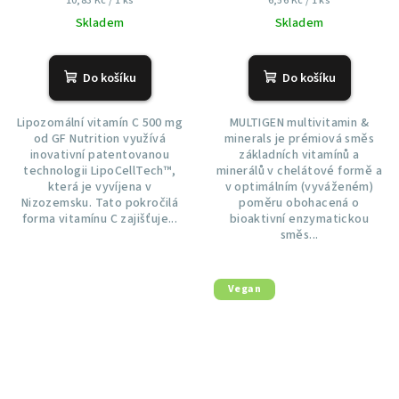
10,83 Kč / 1 ks
6,56 Kč / 1 ks
cena:
cena:
Skladem
Skladem
Do košíku
Do košíku
Lipozomální vitamín C 500 mg
MULTIGEN multivitamin &
od GF Nutrition využívá
minerals je prémiová směs
inovativní patentovanou
základních vitamínů a
technologii LipoCellTech™,
minerálů v chelátové formě a
která je vyvíjena v
v optimálním (vyváženém)
Nizozemsku. Tato pokročilá
poměru obohacená o
forma vitamínu C zajišťuje...
bioaktivní enzymatickou
směs...
Vegan