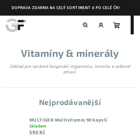
Přejít
DOPRAVA ZDARMA NA CELÝ SORTIMENT A PO CELÉ ČR!
na
obsah
Nákupní
Hledat
Přihlášení
Vitamíny & minerály
košík
Základ pro správné fungování organismu, imunitu a celkové
zdraví.
Nejprodávanější
MULTIGEN Multivitamin 90 kapslí
Skladem
590 Kč