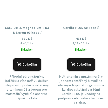
CALCIUM & Magnesium + D3
Cardio PLUS 60 kapslí
& Boron 90 kapslí
360 Kč
495 Kč
Měrná
Měrná
4 Kč / 1 ks
8,25 Kč / 1 ks
cena:
cena:
Skladem
Skladem
Do košíku
Do košíku
Přírodní zdroj vápníku,
Multivitamín a multiminerál v
hořčíku a více než 70 dalších
jednom zaměřený hlavně na
stopových prvků obohacený
obranyschopnost organismu a
vitamínem D3 a bórem pro
kardiovaskulární systém!
maximální využití a absorbci
Cardio PLUS je vhodný na
vápníku v těle.
podporu celkového stavu cév
a srdce,...