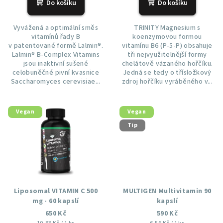
Do košíku
Do košíku
ů
Vyvážená a optimální směs
TRINITY Magnesium s
vitamínů řady B
koenzymovou formou
v patentované formě Lalmin®.
vitamínu B6 (P-5-P) obsahuje
Lalmin® B-Complex Vitamins
tři nejvyužitelnější formy
jsou inaktivní sušené
chelátově vázaného hořčíku.
celobuněčné pivní kvasnice
Jedná se tedy o třísložkový
Saccharomyces cerevisiae...
zdroj hořčíku vyráběného v...
Vegan
Vegan
Tip
Liposomal VITAMIN C 500
MULTIGEN Multivitamin 90
mg - 60 kapslí
kapslí
650 Kč
590 Kč
Měrná
Měrná