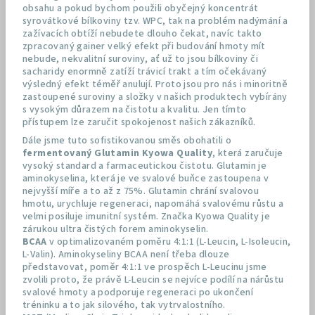
obsahu a pokud bychom použili obyčejný koncentrát
syrovátkové bílkoviny tzv. WPC, tak na problém nadýmání a
zažívacích obtíží nebudete dlouho čekat, navíc takto
zpracovaný gainer velký efekt při budování hmoty mít
nebude, nekvalitní suroviny, ať už to jsou bílkoviny či
sacharidy enormně zatíží trávicí trakt a tím očekávaný
výsledný efekt téměř anulují. Proto jsou pro nás i minoritně
zastoupené suroviny a složky v našich produktech vybírány
s vysokým důrazem na čistotu a kvalitu. Jen tímto
přístupem lze zaručit spokojenost našich zákazníků.
Dále jsme tuto sofistikovanou směs obohatili o
fermentovaný Glutamin Kyowa Quality
, která zaručuje
vysoký standard a farmaceutickou čistotu. Glutamin je
aminokyselina, která je ve svalové buňce zastoupena v
nejvyšší míře a to až z 75%. Glutamin chrání svalovou
hmotu, urychluje regeneraci, napomáhá svalovému růstu a
velmi posiluje imunitní systém. Značka Kyowa Quality je
zárukou ultra čistých forem aminokyselin.
BCAA
v optimalizovaném poměru 4:1:1 (L-Leucin, L-Isoleucin,
L-Valin). Aminokyseliny BCAA není třeba dlouze
představovat, poměr 4:1:1 ve prospěch L-Leucinu jsme
zvolili proto, že právě L-Leucin se nejvíce podílí na nárůstu
svalové hmoty a podporuje regeneraci po ukončení
tréninku a to jak silového, tak vytrvalostního.