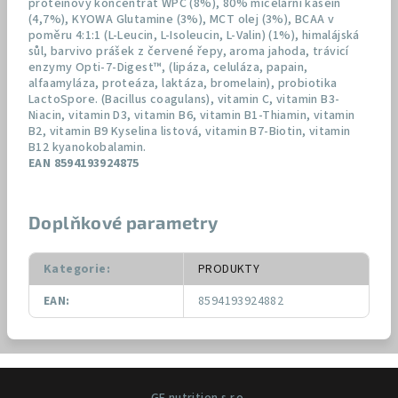
proteinový koncentrát WPC (8%), 80% micelární kasein
(4,7%), KYOWA Glutamine (3%), MCT olej (3%), BCAA v
poměru 4:1:1 (L-Leucin, L-Isoleucin, L-Valin) (1%), himalájská
sůl, barvivo prášek z červené řepy, aroma jahoda, trávicí
enzymy Opti-7-Digest™, (lipáza, celuláza, papain,
alfaamyláza, proteáza, laktáza, bromelain), probiotika
LactoSpore. (Bacillus coagulans), vitamin C, vitamin B3-
Niacin, vitamin D3, vitamin B6, vitamin B1-Thiamin, vitamin
B2, vitamin B9 Kyselina listová, vitamin B7-Biotin, vitamin
B12 kyanokobalamin.
EAN 8594193924875
Doplňkové parametry
Kategorie
:
PRODUKTY
EAN
:
8594193924882
Z