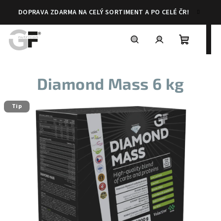
Přejít
DOPRAVA ZDARMA NA CELÝ SORTIMENT A PO CELÉ ČR!
na
obsah
Nákupní
Hledat
Přihlášení
Diamond Mass 6 kg
košík
Tip