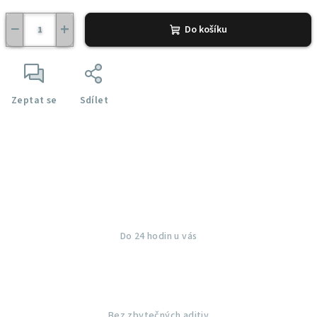
−
+
Do košíku
Zeptat se
Sdílet
Do 24 hodin u vás
Bez zbytečných aditiv