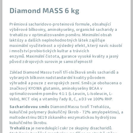
Diamond MASS 6 kg
Prémiová sacharidovo-proteinová formule, obsahující
výběrové bílkoviny, aminokyseliny, organické sacharidy a
trehalózu v optimalizovaném poměru. Minimální obsah
laktózy a dalších neplnohodnotných látek zajišťuje
maximální využitelnost a výsledný efekt, který navíc násobí
i množství probiotických kultur a trávicích
enzymů. Maximální čistota, garance vysoké kvality a jasný
původ zdrojových surovin je samozřejmostí!
Základ Diamond Massu tvoří tří-složková směs sacharidů a
vybraných bílkovin nadstandardní kvality původem
výhradně a pouze z evropských zemí. Směs je obohacena o
značkový KYOWA glutamin, aminokyseliny BCAA v
optimalizovaném poměru 4:1:1 (L-Leucin, L-Isoleucin, L-
Valin), MCT olej a vitamíny řady B, C, a D3 ve 100% RHP.
Sacharidovou směs
Diamond Massu tvoří Trehalóza,
kukuřičné polymery (kukuřičný škrob - 72% amylopektinu), a
maltodextrinu DE19 získaného enzymatickou hydrolýzou
kukuřičného škrobu.
Trehalóza
je neredukující cukr ze skupiny disacharidů.