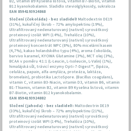
B2, vitamin B9 Kyselina listová, vitamin B7-Biotin, vitamin
B12 kyanokobalamin. Sladidlo steviolglykosidy, sukraloza
EAN 8594193924868
Složení (čokoláda) - bez sladidel!
Maltodextrin DE19
(31%), kukuřičný škrob – 72% amylopektinu (19%),
Ultrafiltrovaný nedenaturovaný (nativní) syrovátkový
proteinový izolát WPI (14%), Trehalóza (10%),
Ultrafiltrovaný nedenaturovaný (nativní) syrovátkový
proteinový koncentrát WPC (8%), 80% micelární kasein
(4,7%), kakao holandského typu (4%), aroma čokoláda,
barvivo karamel, KYOWA Glutamine (3%), MCT olej (3%),
BCAA v poměru 4:1:1 (L-Leucin, L-Isoleucin, L-Valin) (1%),
himalájská sůl, trávicí enzymy Opti-7-Digest™, (lipáza,
celuláza, papain, alfa-amyláza, proteáza, laktáza,
bromelain), probiotika LactoSpore. (Bacillus coagulans),
vitamin C, vitamin B3-Niacin, vitamin D3, vitamin B6, vitamin
B1-Thiamin, vitamin B2, vitamin B9 Kyselina listová, vitamin
B7-Biotin, vitamin B12 kyanokobalamin.
EAN 8594193924882
Složení (jahoda) - bez sladidel!:
Maltodextrin DE19
(33%), kukuřičný škrob – 72% amylopektinu (21%),
Ultrafiltrovaný nedenaturovaný (nativní) syrovátkový
proteinový izolát WPI (14%), Trehalóza (10%),
Ultrafiltrovaný nedenaturovaný (nativní) syrovátkový