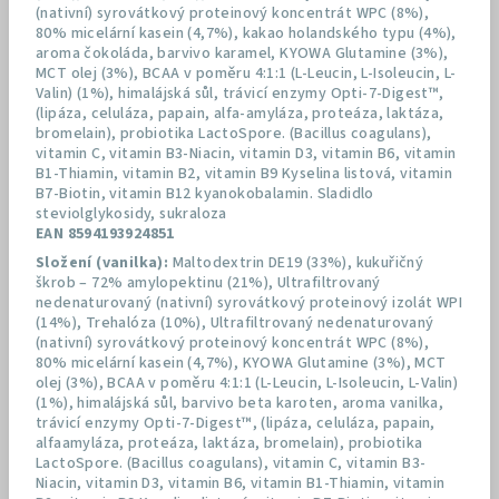
(nativní) syrovátkový proteinový koncentrát WPC (8%),
80% micelární kasein (4,7%), kakao holandského typu (4%),
aroma čokoláda, barvivo karamel, KYOWA Glutamine (3%),
MCT olej (3%), BCAA v poměru 4:1:1 (L-Leucin, L-Isoleucin, L-
Valin) (1%), himalájská sůl, trávicí enzymy Opti-7-Digest™,
(lipáza, celuláza, papain, alfa-amyláza, proteáza, laktáza,
bromelain), probiotika LactoSpore. (Bacillus coagulans),
vitamin C, vitamin B3-Niacin, vitamin D3, vitamin B6, vitamin
B1-Thiamin, vitamin B2, vitamin B9 Kyselina listová, vitamin
B7-Biotin, vitamin B12 kyanokobalamin. Sladidlo
steviolglykosidy, sukraloza
EAN 8594193924851
Složení (vanilka):
Maltodextrin DE19 (33%), kukuřičný
škrob – 72% amylopektinu (21%), Ultrafiltrovaný
nedenaturovaný (nativní) syrovátkový proteinový izolát WPI
(14%), Trehalóza (10%), Ultrafiltrovaný nedenaturovaný
(nativní) syrovátkový proteinový koncentrát WPC (8%),
80% micelární kasein (4,7%), KYOWA Glutamine (3%), MCT
olej (3%), BCAA v poměru 4:1:1 (L-Leucin, L-Isoleucin, L-Valin)
(1%), himalájská sůl, barvivo beta karoten, aroma vanilka,
trávicí enzymy Opti-7-Digest™, (lipáza, celuláza, papain,
alfaamyláza, proteáza, laktáza, bromelain), probiotika
LactoSpore. (Bacillus coagulans), vitamin C, vitamin B3-
Niacin, vitamin D3, vitamin B6, vitamin B1-Thiamin, vitamin