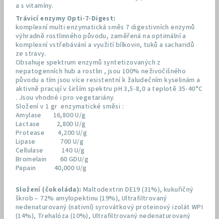
a s vitamíny.
Trávicí enzymy Opti-7-Digest:
komplexní multi enzymatická směs 7 digestivních enzymů
výhradně rostlinného původu, zaměřená na optimální a
komplexní vstřebávání a využití bílkovin, tuků a sacharidů
ze stravy.
Obsahuje spektrum enzymů syntetizovaných z
nepatogenních hub a rostlin , jsou 100% neživočišného
původu a tím jsou více resistentní k žaludečním kyselinám a
aktivně pracují v širším spektru pH 3,5-8,0 a teplotě 35-40°C
. Jsou vhodné i pro vegetariány.
Složení v 1 gr enzymatické směsi :
Amylase 16,800 U/g
Lactase 2,800 U/g
Protease 4,200 U/g
Lipase 700 U/g
Cellulase 140 U/g
Bromelain 60 GDU/g
Papain 40,000 U/g
Složení (čokoláda):
Maltodextrin DE19 (31%), kukuřičný
škrob – 72% amylopektinu (19%), Ultrafiltrovaný
nedenaturovaný (nativní) syrovátkový proteinový izolát WPI
(14%), Trehalóza (10%), Ultrafiltrovaný nedenaturovaný