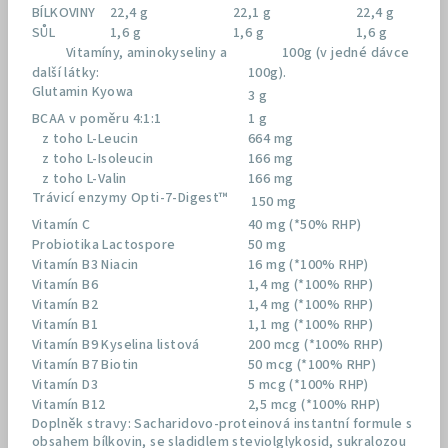
BÍLKOVINY
22,4 g
22,1 g
22,4 g
SŮL
1,6 g
1,6 g
1,6 g
Vitamíny, aminokyseliny a
100g (v jedné dávce
další látky:
100g).
Glutamin Kyowa
3 g
BCAA v poměru 4:1:1
1 g
z toho L-Leucin
664 mg
z toho L-Isoleucin
166 mg
z toho L-Valin
166 mg
Trávicí enzymy Opti-7-Digest™
150 mg
Vitamín C
40 mg (*50% RHP)
Probiotika Lactospore
50 mg
Vitamín B3 Niacin
16 mg (*100% RHP)
Vitamín B6
1,4 mg (*100% RHP)
Vitamín B2
1,4 mg (*100% RHP)
Vitamín B1
1,1 mg (*100% RHP)
Vitamín B9 Kyselina listová
200 mcg (*100% RHP)
Vitamín B7 Biotin
50 mcg (*100% RHP)
Vitamín D3
5 mcg (*100% RHP)
Vitamín B12
2,5 mcg (*100% RHP)
Doplněk stravy: Sacharidovo-proteinová instantní formule s
obsahem bílkovin, se sladidlem steviolglykosid, sukralozou