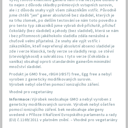
Vývoj tohoto kvalitního gaineru nám trval nezvykle dlouho a
to nejen z důvodu skladby prémiových vstupních surovin,
ale i z důvodu snahy vyjít všem zákazníkům vstříc. Původně
jsme chtěli "jen" gainer absolutně bez sladidel, kterých je
na trhu zlomek, po delším testování se nám toto povedlo a
pro tento typ zákazníků jsme vybrali dvě příchutě, příchuť
čokolády (bez sladidel) a jahody (bez sladidel), která se nám
i bez přítomnosti jakéhokoliv sladidla zdála nenásilná a
chuťově velmi přijatelná. Ze snahy ale vyjít vstříc i
zákazníkům, kteří nepreferují absolutní absenci sladidel je
zde i verze klasická, tedy verze se sladidly resp. se stévií
(steviolglykosid) a sukralózou. I tyto verze (čokoláda a
vanilka) obsahují oproti standardním gainerům minimální
množství sladidel.
Produkt je GMO free, rBGH (rBST) free, Egg free a nebyl
vyroben z geneticky modifikovaných surovin.
Výrobek nebyl ošetřen pomocí ionizujícího záření.
Vhodné pro vegetariány
Informace:
Výrobek neobsahuje GMO a nebyl vyroben z
geneticky modifikovaných surovin. Výrobek nebyl ošetřen
pomocí ionizujícího záření. bek neobsahuje alergeny
uvedené v Příloze II Nařízení Evropského parlamentu a rady
(EU) č.1169/2011 v platném znění. – Vhodné pro vegetariány