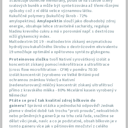
Stabilizuje buněčné membrány, podílí se na stavbě stěny
svalových buněk a může být syntetizována až třemi různými
způsoby což z ní dělá velice významnou látku.
Kukuřičné polymery (kukuřičný škrob - 72%
amylopektinu).
Amylopektin
slouží jako dlouhodobý zdroj
energie, obsahuje lehce stravitelné sacharidy, reguluje
hladinu krevního cukru a má v porovnání např. s dextrózou
nižší glykemický index.
Maltodextrin DE 19 - maltodextrin získaný enzymatickou
hydrolýzou kukuřičného škrobu o dextrózovém ekvivalentu
19 umožňuje optimální a opětovnou syntézu glykogenu.
Proteinovou složku
tvoří Nativní syrovátkový izolát a
koncentrát získaný pomocí mikrofiltrace a ultrafiltrace
(cross flow microfiltration - CFM) v poměru 70:30
izolát:koncentrát (vyrobeno ve Velké Británii pod
ochrannou známkou Volac!) a Nativní
(nedenaturovaný) mléčný koncentrát získaný ultrafiltrací
přímo z kravského mléka - 80% Micelární kasein vyrobený v
Německu!
Ptáte se proč tak kvalitní zdroj bílkovin do
gaineru?
Správná otázka a jednoduchá odpověď! Jednak
jdeme v dnešní době tak trochu “proti proudu”, nekvalitních
nebo průměrných gainerů je na trhu celá řada, snažíme se
dělat věci jinak, navíc a co je podstatné, obsah bílkovin je v
tomto gaineru více jak v pětinovém množství z celého