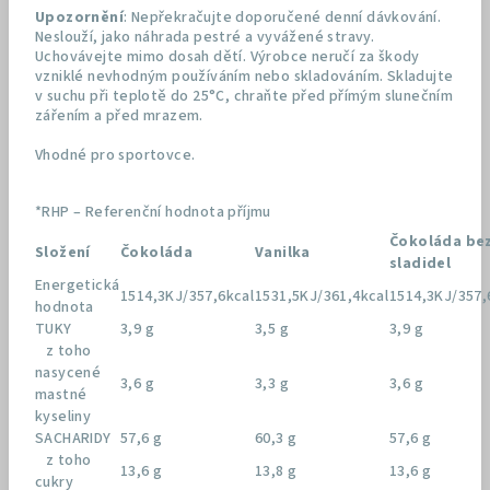
Upozornění
: Nepřekračujte doporučené denní dávkování.
Neslouží, jako náhrada pestré a vyvážené stravy.
Uchovávejte mimo dosah dětí. Výrobce neručí za škody
vzniklé nevhodným používáním nebo skladováním. Skladujte
v suchu při teplotě do 25°C, chraňte před přímým slunečním
zářením a před mrazem.
Vhodné pro sportovce.
*RHP – Referenční hodnota příjmu
Čokoláda be
Složení
Čokoláda
Vanilka
sladidel
Energetická
1514,3KJ/357,6kcal
1531,5KJ/361,4kcal
1514,3KJ/357,
hodnota
TUKY
3,9 g
3,5 g
3,9 g
z toho
nasycené
3,6 g
3,3 g
3,6 g
mastné
kyseliny
SACHARIDY
57,6 g
60,3 g
57,6 g
z toho
13,6 g
13,8 g
13,6 g
cukry