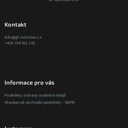
GF nutrition s.r.o.
á
p
a
Kontakt
t
í
info
@
gf-nutrition.cz
+420 704 921 101
Informace pro vás
Podmínky ochrany osobních údajů
Všeobecné obchodní podmínky - GDPR