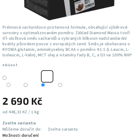
Prémiová sacharidovo-proteinová formule, obsahující výběrové
suroviny v optimalizovaném poměru. Základ Diamond Massu tvoří
tří-složková směs sacharidů a vybraných bílkovin nadstandardní
kvality původem pouze z evropských zemí. Směs je obohacena o
KYOWA glutamin, aminokyseliny BCAA v poměru 4:1:1 (L-Leucin, L-
Isoleucin, L-Valin), MCT olej a vitamíny řady B, C, a D3 ve 100% RHP
PŘÍCHUŤ
2 690 Kč
Měrná
od 448,33 Kč / 1 kg
cena:
Zvolte variantu
Můžeme doručit do:
Zvolte variantu
Možnosti doručení