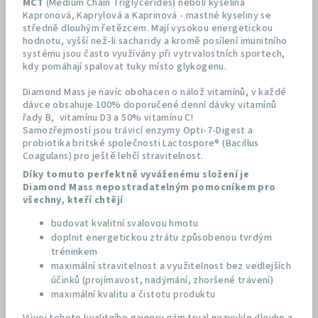
MCT
(Medium Chain Triglycerides) neboli kyselina
Kapronová, Kaprylová a Kaprinová - mastné kyseliny se
středně dlouhým řetězcem. Mají vysokou energetickou
hodnotu, vyšší než-li sacharidy a kromě posílení imunitního
systému jsou často využívány při vytrvalostních sportech,
kdy pomáhají spalovat tuky místo glykogenu.
Diamond Mass je navíc obohacen o nálož vitamínů, v každé
dávce obsahuje 100% doporučené denní dávky vitamínů
řady B, vitamínu D3 a 50% vitamínu C!
Samozřejmostí jsou trávicí enzymy Opti-7-Digest a
probiotika britské společnosti Lactospore® (Bacillus
Coagulans) pro ještě lehčí stravitelnost.
Díky tomuto perfektně vyváženému složení je
Diamond Mass nepostradatelným pomocníkem pro
všechny, kteří chtějí
budovat kvalitní svalovou hmotu
doplnit energetickou ztrátu způsobenou tvrdým
tréninkem
maximální stravitelnost a využitelnost bez vedlejších
účinků (projímavost, nadýmání, zhoršené trávení)
maximální kvalitu a čistotu produktu