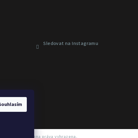
Sledovat na Instagramu
Souhlasím
 Nutrition
. Všechna práva vyhrazena.