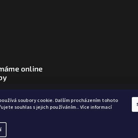
ímáme online
by
používá soubory cookie. Dalším procházením tohoto
ujete souhlas s jejich používáním.. Více informací
í
Copyright 2026
GF