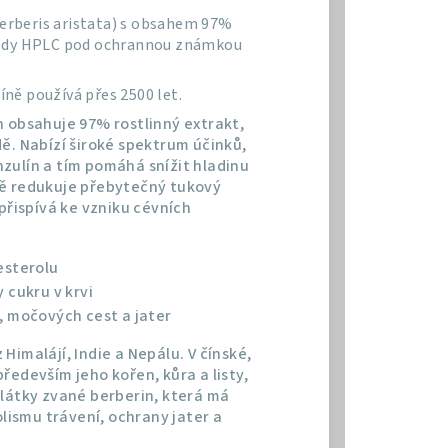
Berberis aristata) s obsahem 97%
tody HPLC pod ochrannou známkou
íně používá přes 2500 let.
n obsahuje 97% rostlinný extrakt,
ě. Nabízí široké spektrum účinků,
inzulín a tím pomáhá snížit hladinu
ně redukuje přebytečný tukový
přispívá ke vzniku cévních
esterolu
 cukru v krvi
, močových cest a jater
imalájí, Indie a Nepálu. V čínské,
ředevším jeho kořen, kůra a listy,
 látky zvané berberin, která má
ismu trávení, ochrany jater a