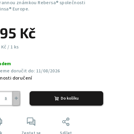
rannou známkou Rebersa® společnosti
insa® Europe.
95 Kč
ná
 Kč / 1 ks
a:
adem
eme doručit do:
11/08/2026
nosti doručení
+
Do košíku
sk
Zeptat se
Sdílet