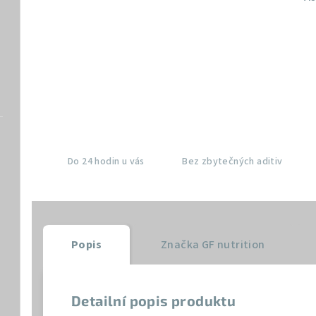
Do 24 hodin u vás
Bez zbytečných aditiv
Popis
Značka
GF nutrition
Detailní popis produktu