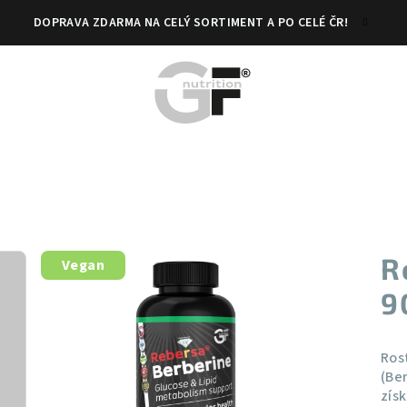
DOPRAVA ZDARMA NA CELÝ SORTIMENT A PO CELÉ ČR!
R
Vegan
9
Ros
(Be
zís