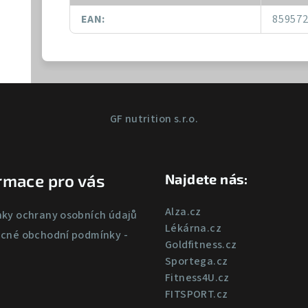
EAN
:
85957
GF nutrition s.r.o.
rmace pro vás
Najdete nás:
Alza.cz
ky ochrany osobních údajů
Lékárna.cz
cné obchodní podmínky -
Goldfitness.cz
Sportega.cz
Fitness4U.cz
FITSPORT.cz