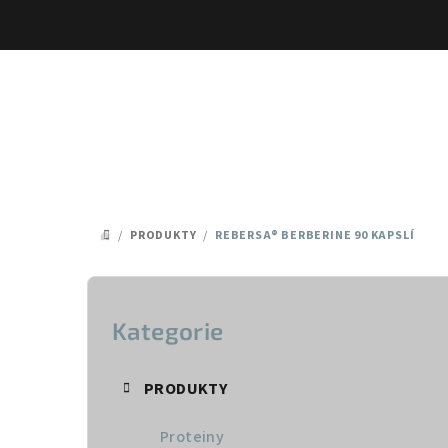
Přejít
na
obsah
/
PRODUKTY
/
REBERSA® BERBERINE 90 KAPSLÍ
DOMŮ
P
o
Kategorie
Přeskočit
kategorie
s
PRODUKTY
t
Proteiny
r