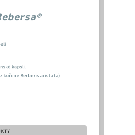
ebersa®
sli
nské kapsli.
z kořene Berberis aristata)
UKTY