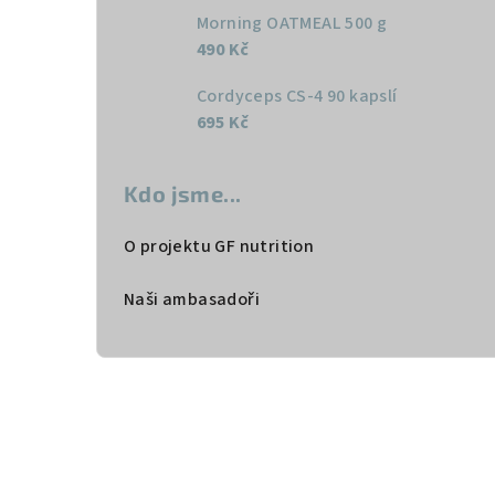
Morning OATMEAL 500 g
490 Kč
Cordyceps CS-4 90 kapslí
695 Kč
Kdo jsme...
O projektu GF nutrition
Naši ambasadoři