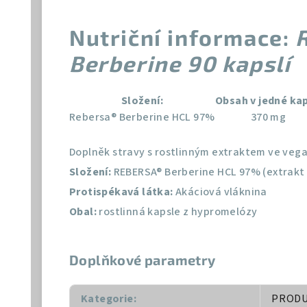
Nutriční informace:
R
Berberine 90 kapslí
Složení:
Obsah v jedné kap
Rebersa® Berberine HCL 97%
370 mg
Doplněk stravy s rostlinným extraktem ve vega
Složení:
REBERSA® Berberine HCL 97% (extrakt 
Protispékavá látka:
Akáciová vláknina
Obal:
rostlinná kapsle z hypromelózy
Doplňkové parametry
Kategorie
:
PROD