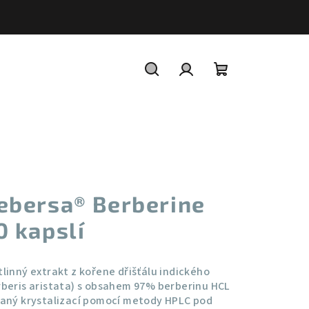
Hledat
Přihlášení
Nákupní
košík
ebersa® Berberine
0 kapslí
tlinný extrakt z kořene dřišťálu indického
rberis aristata) s obsahem 97% berberinu HCL
kaný krystalizací pomocí metody HPLC pod