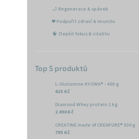
🌙 Regenerace & spánek
❤️ Podpořit zdraví & imunitu
🧠 Zlepšit fokus & vitalitu
Top 5 produktů
L-Glutamine KYOWA® - 400 g
625 Kč
Diamond Whey protein 2 kg
2 490 Kč
CREATINE made of CREAPURE® 500 g
795 Kč