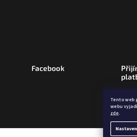
Facebook
Přij
plat
Tento web 
webu vyjadř
zde
.
Nastaven