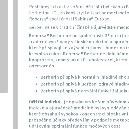
Rostlinný extrakt z kořene dřišťálu indického (
berberinu HCL získaný krystalizací pomocí me
Rebersa® společnosti Sabinsa® Europe.
Berberine se v tradiční čínské a ájurvédské medic
Rebersa® Berberine od společnosti GF nutritio
tradičně využívaný v čínské medicíně a ajurvéd
které přispívají ke zvýšení citlivosti buněk na 
krevního cukru. Rebersa® Berberine dále účin
lipoprotein, známý jako LDL cholesterol, který 
onemocnění.
Berberin přispívá k normální hladině chol
Berberin přispívá k udržení zdravé hladiny
Berberin přispívá normální funkci žaludku
Dřišťál indický
- je opadavým keřem původem z H
indické a ajurvédské medicíně byl vyhledáván p
které obsahují vysokou koncentraci bioaktivní
prospěšné účinky především v podpoře metabol
udržování optimální funkce močových cest.